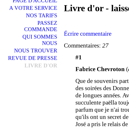
PAGE D'ACCUEIL
Livre d'or - lai
A VOTRE SERVICE
NOS TARIFS
PASSEZ
COMMANDE
Écrire commentaire
QUI SOMMES
NOUS
Commentaires:
27
NOUS TROUVER
#1
REVUE DE PRESSE
LIVRE D'OR
Fabrice Chevroton
(
Que de souvenirs part
des soirées des Donne
de longues années. Av
succulente paëlla touj
parfum que je n'ai trou
qu'ils ont un secret d
José a pris le relais 