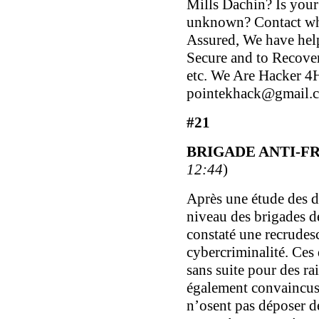
Mills Dachin? Is your
unknown? Contact whe
Assured, We have help
Secure and to Recover
etc. We Are Hacker 4Hi
pointekhack@gmail.
#21
BRIGADE ANTI-F
12:44
)
Après une étude des di
niveau des brigades 
constaté une recrudesc
cybercriminalité. Ces 
sans suite pour des r
également convaincus 
n’osent pas déposer de