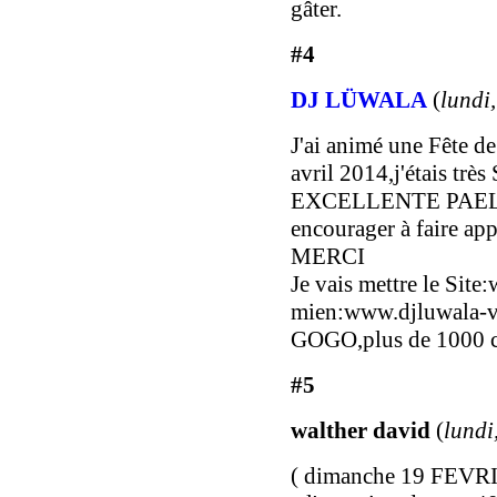
gâter.
#4
DJ LÜWALA
(
lundi
J'ai animé une Fête
avril 2014,j'étais trè
EXCELLENTE PAELLA
encourager à faire a
MERCI
Je vais mettre le Site
mien:www.djluwala-
GOGO,plus de 1000 c
#5
walther david
(
lundi
( dimanche 19 FEVR