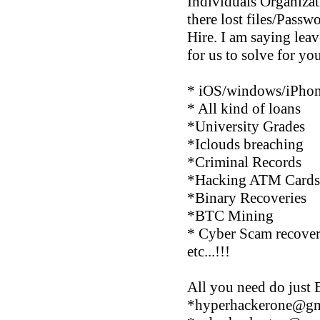
Individuals Organizat
there lost files/Passw
Hire. I am saying lea
for us to solve for 
* iOS/windows/iPhon
* All kind of loans
*University Grades
*Iclouds breaching
*Criminal Records
*Hacking ATM Cards
*Binary Recoveries
*BTC Mining
* Cyber Scam recove
etc...!!!
All you need do just 
*
hyperhackerone@gm