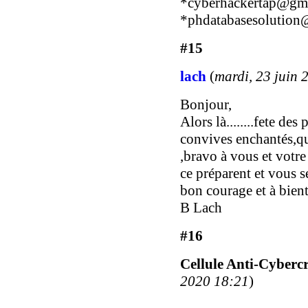
*
cyberhackertap@gm
*
phdatabasesolution
#15
lach
(
mardi, 23 juin 
Bonjour,
Alors là........fete des
convives enchantés,qua
,bravo à vous et votre
ce préparent et vous s
bon courage et à bien
B Lach
#16
Cellule Anti-Cyberc
2020 18:21
)