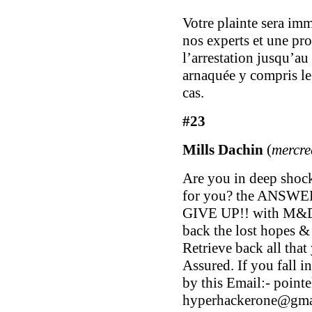
Votre plainte sera im
nos experts et une pr
l’arrestation jusqu’
arnaquée y compris l
cas.
#23
Mills Dachin
(
mercre
Are you in deep shock 
for you? the ANSWE
GIVE UP!! with M&D 
back the lost hopes &
Retrieve back all tha
Assured. If you fall in
by this Email:-
point
hyperhackerone@gma