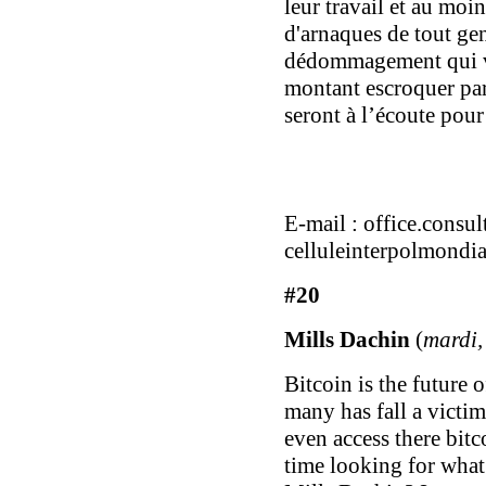
leur travail et au moi
d'arnaques de tout gen
dédommagement qui var
montant escroquer par
seront à l’écoute pour
E-mail :
office.consu
celluleinterpolmondi
#20
Mills Dachin
(
mardi,
Bitcoin is the future 
many has fall a victi
even access there bit
time looking for what