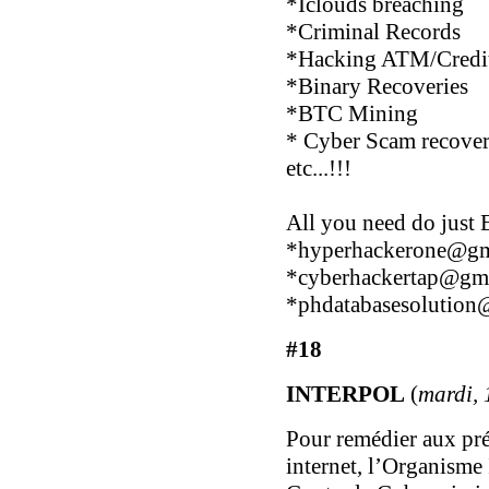
*Iclouds breaching
*Criminal Records
*Hacking ATM/Credit
*Binary Recoveries
*BTC Mining
* Cyber Scam recove
etc...!!!
All you need do just 
*
hyperhackerone@gm
*
cyberhackertap@gm
*
phdatabasesolution
#18
INTERPOL
(
mardi, 
Pour remédier aux préj
internet, l’Organisme