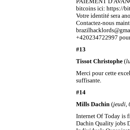
PAIEMENT D'AVANCE.
bitcoins ici: https://b
Votre identité sera an
Contactez-nous maint
brazilhacklords@gma
+420234722997 pour vo
#13
Tissot Christophe
(
l
Merci pour cette excel
suffisante.
#14
Mills Dachin
(
jeudi,
Internet Of Today is 
Dachin Quality jobs 