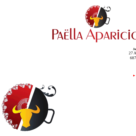
Jo
27 A
68