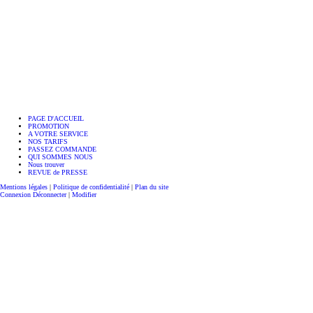
PAGE D'ACCUEIL
PROMOTION
A VOTRE SERVICE
NOS TARIFS
PASSEZ COMMANDE
QUI SOMMES NOUS
Nous trouver
REVUE de PRESSE
Mentions légales
|
Politique de confidentialité
|
Plan du site
Connexion
Déconnecter
|
Modifier