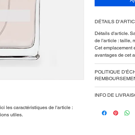
Aj
DÉTAILS D'ARTI
Détails d'article. S
de l'article : taille,
Cet emplacement es
avantages de cet ar
POLITIQUE D'ÉC
REMBOURSEME
Politique d'échang
INFO DE LIVRAI
Informez vos visit
de remboursement d
Condition de livrai
ci les caractéristiques de l'article : 
votre site. Énoncez
davantage de détai
ions utiles.
d'établir une relat
et conditionnement
clients et leur perm
informations claire
site en toute sécuri