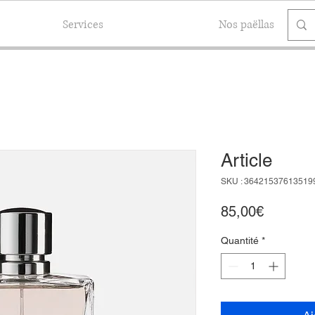
Services
Nos paëllas
Article
SKU : 36421537613519
Prix
85,00€
Quantité
*